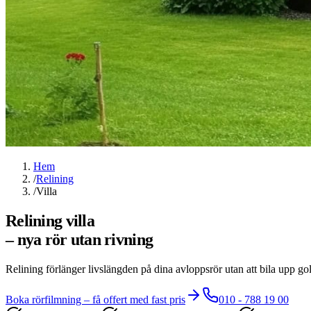
Hem
/
Relining
/
Villa
Relining villa
– nya rör utan rivning
Relining förlänger livslängden på dina avloppsrör utan att bila upp golv
Boka rörfilmning – få offert med fast pris
010 - 788 19 00