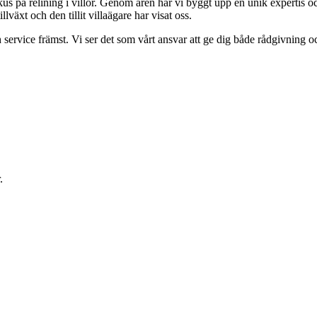
s på relining i villor. Genom åren har vi byggt upp en unik expertis oc
lväxt och den tillit villaägare har visat oss.
 service främst. Vi ser det som vårt ansvar att ge dig både rådgivning o
.