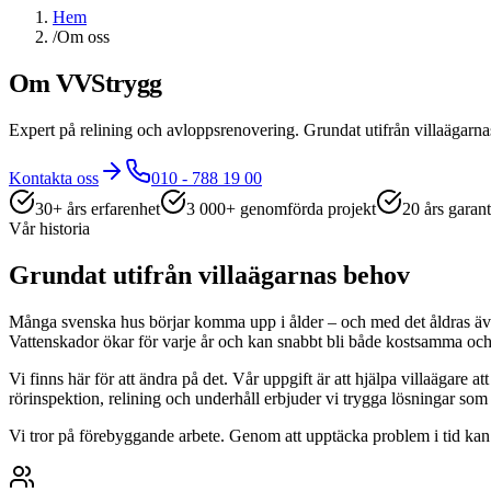
Hem
/
Om oss
Om VVStrygg
Expert på relining och avloppsrenovering. Grundat utifrån villaägarna
Kontakta oss
010 - 788 19 00
30+ års erfarenhet
3 000+ genomförda projekt
20 års garant
Vår historia
Grundat utifrån villaägarnas behov
Många svenska hus börjar komma upp i ålder – och med det åldras även 
Vattenskador ökar för varje år och kan snabbt bli både kostsamma och
Vi finns här för att ändra på det. Vår uppgift är att hjälpa villaägar
rörinspektion, relining och underhåll erbjuder vi trygga lösningar som
Vi tror på förebyggande arbete. Genom att upptäcka problem i tid kan 