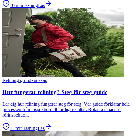
10 min läsning
Läs
Relining grundkunskap
Hur fungerar relining? Steg-för-steg-guide
Lär dig hur relining fungerar steg för steg. Vår guide förklarar hela
processen från inspektion till färdigt resultat. Boka kostnadsfri
rörinspektion.
11 min läsning
Läs