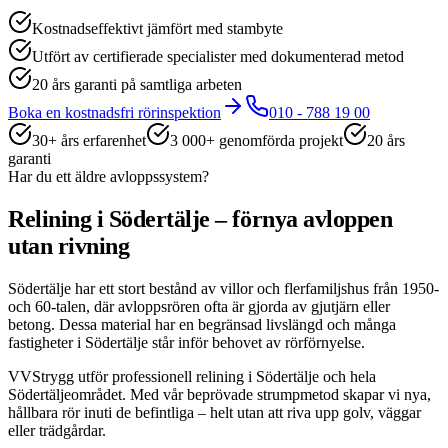
Kostnadseffektivt jämfört med stambyte
Utfört av certifierade specialister med dokumenterad metod
20 års garanti på samtliga arbeten
Boka en kostnadsfri rörinspektion
010 - 788 19 00
30+ års erfarenhet
3 000+ genomförda projekt
20 års
garanti
Har du ett äldre avloppssystem?
Relining i Södertälje – förnya avloppen
utan rivning
Södertälje har ett stort bestånd av villor och flerfamiljshus från 1950-
och 60-talen, där avloppsrören ofta är gjorda av gjutjärn eller
betong. Dessa material har en begränsad livslängd och många
fastigheter i Södertälje står inför behovet av rörförnyelse.
VVStrygg utför professionell relining i Södertälje och hela
Södertäljeområdet. Med vår beprövade strumpmetod skapar vi nya,
hållbara rör inuti de befintliga – helt utan att riva upp golv, väggar
eller trädgårdar.