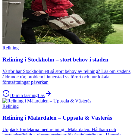
Relining
Relining i Stockholm – stort behov i staden
Varför har Stockholm ett så stort behov av relining? Läs om stadens
åldrande rör, problem i innerstad vs förort och hur lokala
förutsättningar påverkar.
10 min läsning
Läs
Relining
Relining i Mälardalen – Uppsala & Västerås
Upptäck fördelarna med relining i Mälardalen. Hållbara och
kostnadseffektiva rörrenoveringar för fastighetsägare i Uppsala,