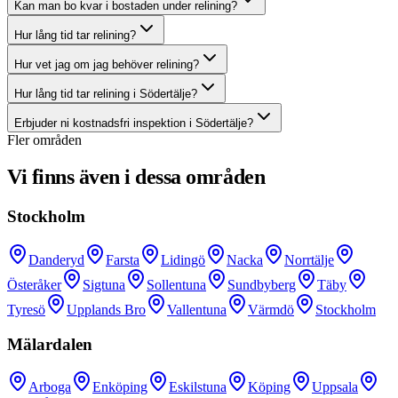
Kan man bo kvar i bostaden under relining?
Hur lång tid tar relining?
Hur vet jag om jag behöver relining?
Hur lång tid tar relining i Södertälje?
Erbjuder ni kostnadsfri inspektion i Södertälje?
Fler områden
Vi finns även i dessa områden
Stockholm
Danderyd
Farsta
Lidingö
Nacka
Norrtälje
Österåker
Sigtuna
Sollentuna
Sundbyberg
Täby
Tyresö
Upplands Bro
Vallentuna
Värmdö
Stockholm
Mälardalen
Arboga
Enköping
Eskilstuna
Köping
Uppsala