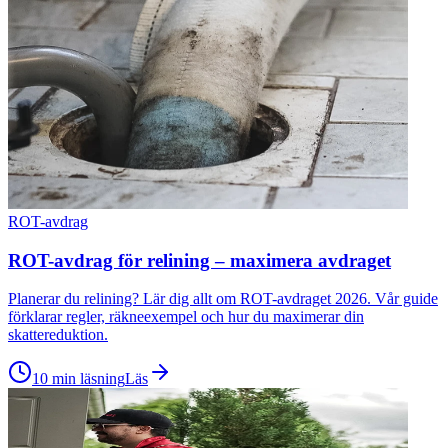
ROT-avdrag
ROT-avdrag för relining – maximera avdraget
Planerar du relining? Lär dig allt om ROT-avdraget 2026. Vår guide
förklarar regler, räkneexempel och hur du maximerar din
skattereduktion.
10 min läsning
Läs