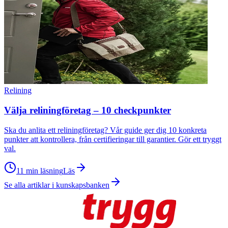
Relining
Välja reliningföretag – 10 checkpunkter
Ska du anlita ett reliningföretag? Vår guide ger dig 10 konkreta
punkter att kontrollera, från certifieringar till garantier. Gör ett tryggt
val.
11 min läsning
Läs
Se alla artiklar i kunskapsbanken