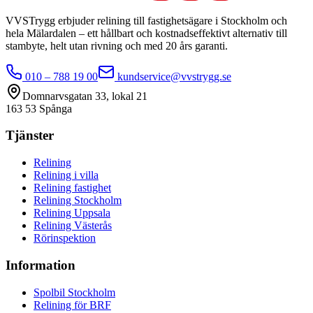
VVSTrygg erbjuder relining till fastighetsägare i Stockholm och
hela Mälardalen – ett hållbart och kostnadseffektivt alternativ till
stambyte, helt utan rivning och med 20 års garanti.
010 – 788 19 00
kundservice@vvstrygg.se
Domnarvsgatan 33, lokal 21
163 53 Spånga
Tjänster
Relining
Relining i villa
Relining fastighet
Relining Stockholm
Relining Uppsala
Relining Västerås
Rörinspektion
Information
Spolbil Stockholm
Relining för BRF