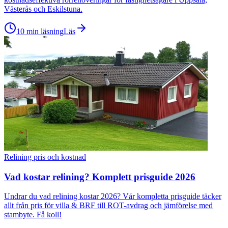
Västerås och Eskilstuna.
10 min läsning
Läs
Relining pris och kostnad
Vad kostar relining? Komplett prisguide 2026
Undrar du vad relining kostar 2026? Vår kompletta prisguide täcker
allt från pris för villa & BRF till ROT-avdrag och jämförelse med
stambyte. Få koll!